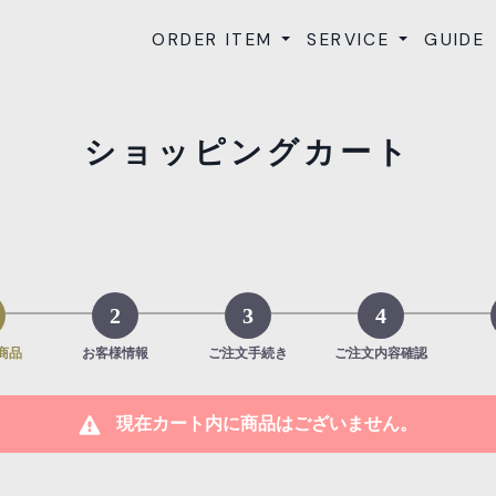
ORDER ITEM
SERVICE
GUIDE
OFFICE CASUAL
SET UP
生地サンプル
サイズサンプル
オフィスカジュアル
セットアップ
ショッピングカート
2
3
4
商品
お客様情報
ご注文手続き
ご注文内容確認
現在カート内に商品はございません。